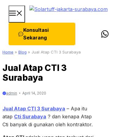
Skip
Menu
to
content
Konsultasi
Sekarang
Home
»
Blog
»
Jual Atap CTI 3 Surabaya
Jual Atap CTI 3
Surabaya
admin
April 14, 2020
Jual Atap CTI 3 Surabaya
– Apa itu
atap
Cti Surabaya
? dan kenapa Atap
Cti banyak di gunakan oleh kontraktor.