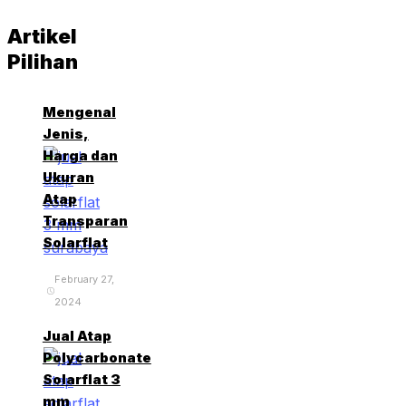
Artikel
Pilihan
Mengenal
Jenis,
Harga dan
Ukuran
Atap
Transparan
Solarflat
February 27,
2024
Jual Atap
Polycarbonate
Solarflat 3
mm