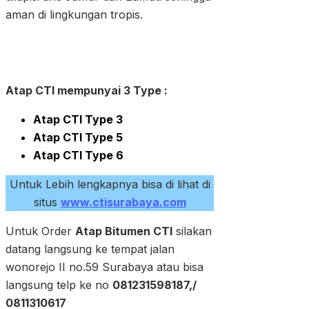
aman di lingkungan tropis.
Atap CTI mempunyai 3 Type :
Atap CTI Type 3
Atap CTI Type 5
Atap CTI Type 6
Untuk Lebih lengkapnya bisa di lihat di
situs
www.ctisurabaya.com
Untuk Order
Atap Bitumen CTI
silakan
datang langsung ke tempat jalan
wonorejo II no.59 Surabaya atau bisa
langsung telp ke no
081231598187,/
0811310617