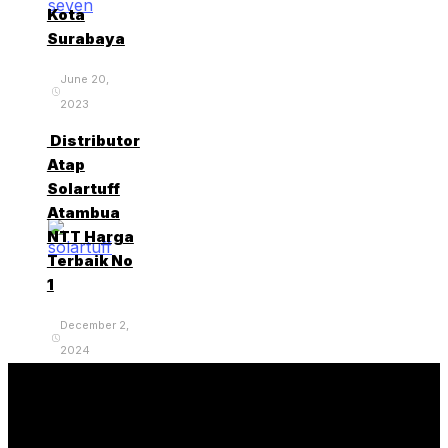
Kota
Surabaya
June 20,
2023
Distributor
Atap
Solartuff
Atambua
NTT Harga
Terbaik No
1
December 2,
2024