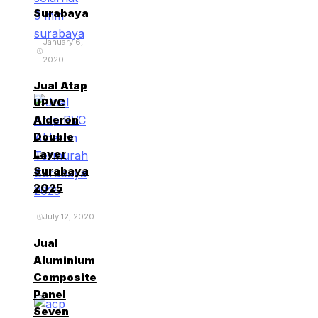
Surabaya
January 6,
2020
Jual Atap
UPVC
Alderon
Double
Layer
Surabaya
2025
July 12, 2020
Jual
Aluminium
Composite
Panel
Seven