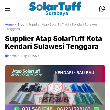
Skip
Menu
to
content
Home
»
Blog
»
Supplier Atap SolarTuff Kota Kendari Sulawesi
Tenggara
Supplier Atap SolarTuff Kota
Kendari Sulawesi Tenggara
admin
July 19, 2025