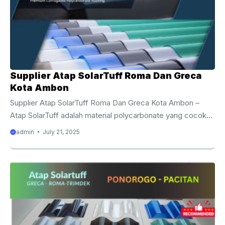
Supplier Atap SolarTuff Roma Dan Greca
Kota Ambon
Supplier Atap SolarTuff Roma Dan Greca Kota Ambon –
Atap SolarTuff adalah material polycarbonate yang cocok
digunakan untuk semua jenis bangun, termasuk hunian.
admin
July 21, 2025
SolarTuff dirancang dengan teknologi mutakhir hingga
menghasilkan atap yang kuat, tahan lama, dan berdaya
tahan tinggi. Sangat tepat diaplikasikan di wilayah tropis
seperti Indonesia. Tidak hanya sekedar melindungi,
SolarTuff dapat memberikan keindahan pada hunian Anda
karena warnanya beragam. Lantas, warna mana yang
cocok dengan desain Anda? Cek selengkapnya di sini.