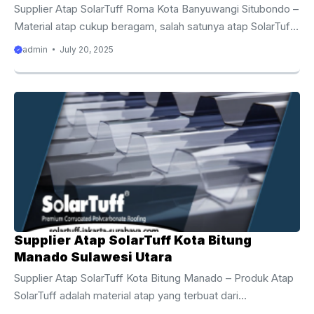
Supplier Atap SolarTuff Roma Kota Banyuwangi Situbondo –
Material atap cukup beragam, salah satunya atap SolarTuff
yang ideal untuk rumah dan bangungan komersial. Tapi yang
admin
July 20, 2025
penting Anda pahami, pemasangan SolarTuff tidak bisa
sembarangan. Ada beberapa panduan penting agar dapat
berfungsi secara optimal. Apa Itu Atap SolarTuff? SolarTuff
adalah atap modern yang terbuat dari bahan polikarbonat.
Karakteristik atap ini transparan dengan tingkat kebeningan
menyerupai kaca. Meskipun ada juga variasi SolarTuff
dengan warna-warna gelap, sehingga lebih redup. Atap
polikarbonat SolarTuff 250 kali ...
Supplier Atap SolarTuff Kota Bitung
Manado Sulawesi Utara
Supplier Atap SolarTuff Kota Bitung Manado – Produk Atap
SolarTuff adalah material atap yang terbuat dari
polycarbonate. Salah satu karakteristik dari bahan tersebut