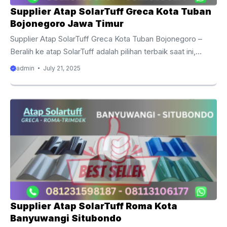
Supplier Atap SolarTuff Greca Kota Tuban
Bojonegoro Jawa Timur
Supplier Atap SolarTuff Greca Kota Tuban Bojonegoro –
Beralih ke atap SolarTuff adalah pilihan terbaik saat ini,
terlebih untuk bangunan komersial. Material atap tersebut
admin
July 21, 2025
berasal dari polycarbonate yang diproduksi dengan
teknologi mutakhir. SolarTuff menawarkan solusi atap
modern yang tahan lama dan kuat. Tapi, bagaimana soal
harganya? Apakah SolarTuff worth it untuk kantong
pembeli? Adakah biaya tambahan dari atap polikarbonat
SolarTuff? Jawaban selengkapnya dapat disimak di sini.
Kisaran Harga Atap SolarTuff Sebelum menjelaskan rincian
harga SolarTuff, Anda perlu tahu bahwa ada ...
Supplier Atap SolarTuff Roma Kota
Banyuwangi Situbondo