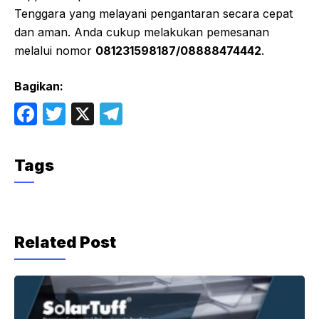
Tenggara yang melayani pengantaran secara cepat
dan aman. Anda cukup melakukan pemesanan
melalui nomor
081231598187/08888474442
.
Bagikan:
F
T
X
T
a
w
el
c
itt
e
Tags
e
er
gr
b
a
o
m
Related Post
o
k