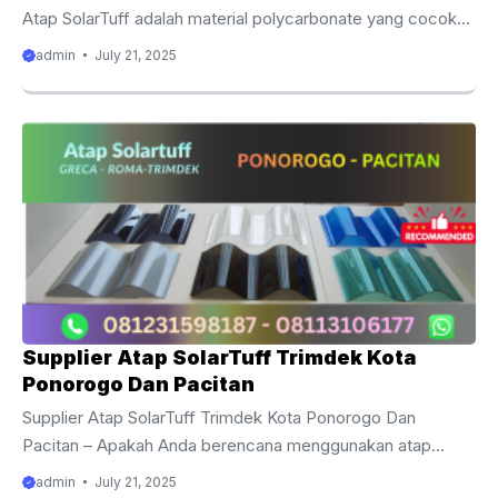
Atap SolarTuff adalah material polycarbonate yang cocok
digunakan untuk semua jenis bangun, termasuk hunian.
admin
July 21, 2025
SolarTuff dirancang dengan teknologi mutakhir hingga
menghasilkan atap yang kuat, tahan lama, dan berdaya
tahan tinggi. Sangat tepat diaplikasikan di wilayah tropis
seperti Indonesia. Tidak hanya sekedar melindungi,
SolarTuff dapat memberikan keindahan pada hunian Anda
karena warnanya beragam. Lantas, warna mana yang
cocok dengan desain Anda? Cek selengkapnya di sini.
Pilihan Warna Atap SolarTuff Atap polikarbonat SolarTuff ...
Supplier Atap SolarTuff Trimdek Kota
Ponorogo Dan Pacitan
Supplier Atap SolarTuff Trimdek Kota Ponorogo Dan
Pacitan – Apakah Anda berencana menggunakan atap
SolarTuff sebagai pelindung untuk rumah tinggal dan
admin
July 21, 2025