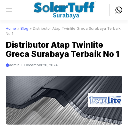
Skip
Menu
to
content
Home
»
Blog
»
Distributor Atap Twinlite Greca Surabaya Terbaik
No 1
Distributor Atap Twinlite
Greca Surabaya Terbaik No 1
admin
December 28, 2024