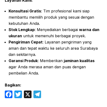
Layanan Kami:
Konsultasi Gratis
: Tim profesional kami siap
membantu memilih produk yang sesuai dengan
kebutuhan Anda.
Stok Lengkap
: Menyediakan berbagai
warna dan
ukuran
untuk memenuhi berbagai proyek.
Pengiriman Cepat
: Layanan pengiriman yang
aman dan tepat waktu ke seluruh area Surabaya
dan sekitarnya.
Garansi Produk
: Memberikan
jaminan kualitas
agar Anda merasa aman dan puas dengan
pembelian Anda.
Bagikan:
F
T
X
T
a
w
el