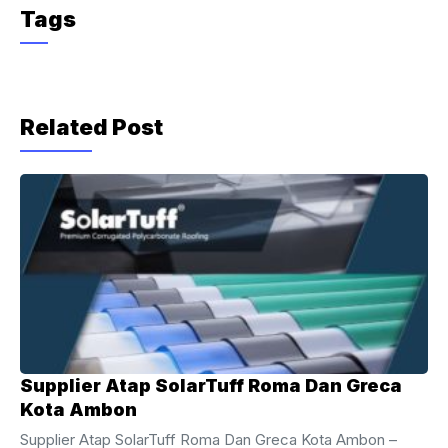
c
itt
e
Tags
e
er
gr
b
a
o
m
Related Post
o
k
Supplier Atap SolarTuff Roma Dan Greca
Kota Ambon
Supplier Atap SolarTuff Roma Dan Greca Kota Ambon –