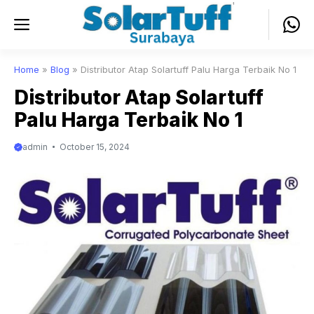
Skip
Menu
to
content
Home
»
Blog
»
Distributor Atap Solartuff Palu Harga Terbaik No 1
Distributor Atap Solartuff
Palu Harga Terbaik No 1
admin
October 15, 2024