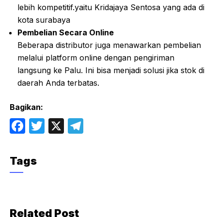
lebih kompetitif.yaitu Kridajaya Sentosa yang ada di
kota surabaya
Pembelian Secara Online
Beberapa distributor juga menawarkan pembelian
melalui platform online dengan pengiriman
langsung ke Palu. Ini bisa menjadi solusi jika stok di
daerah Anda terbatas.
Bagikan:
F
T
X
T
a
w
el
c
itt
e
Tags
e
er
gr
b
a
o
m
Related Post