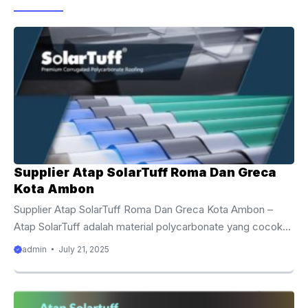
o
k
Supplier Atap SolarTuff Roma Dan Greca
Kota Ambon
Supplier Atap SolarTuff Roma Dan Greca Kota Ambon –
Atap SolarTuff adalah material polycarbonate yang cocok
digunakan untuk semua jenis bangun, termasuk hunian.
admin
July 21, 2025
SolarTuff dirancang dengan teknologi mutakhir hingga
menghasilkan atap yang kuat, tahan lama, dan berdaya
tahan tinggi. Sangat tepat diaplikasikan di wilayah tropis